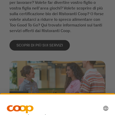
per lavorare? Volete far divertire vostro figlio o
vostra figlia nell'area giochi? Volete scoprire di più
sulla certificazione bio dei Ristoranti Coop? O forse
volete aiutarci a ridurre lo spreco alimentare con
Too Good To Go? Qui trovate informazioni sui tanti
servizi offerti dai Ristoranti Coop.
SCOPRI DI PIÙ SUI SERVIZI