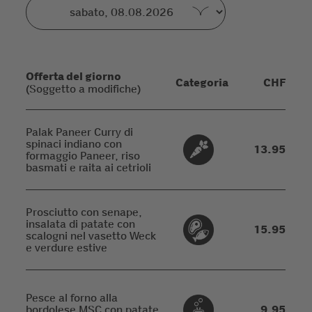
Offerta del giorno
Categoria
CHF
(Soggetto a modifiche)
Palak Paneer Curry di
spinaci indiano con
13.95
formaggio Paneer, riso
basmati e raita ai cetrioli
Prosciutto con senape,
insalata di patate con
15.95
scalogni nel vasetto Weck
e verdure estive
Pesce al forno alla
bordolese MSC con patate
9.95