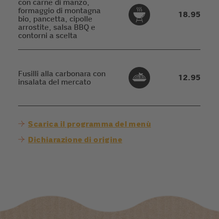
con carne di manzo,
formaggio di montagna
18.95
bio, pancetta, cipolle
arrostite, salsa BBQ e
contorni a scelta
Fusilli alla carbonara con
12.95
insalata del mercato
Scarica il programma del menù
Dichiarazione di origine