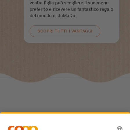
vostra figlia può scegliere il suo menu
preferito e ricevere un fantastico regalo
del mondo di JaMaDu.
SCOPRI TUTTI I VANTAGGI