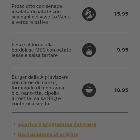
Prosciutto con senape,
insalata di patate con
15.95
scalogni nel vasetto Weck
e verdure estive
Pesce al forno alla
bordolese MSC con patate
9.95
lesse e salsa tartare
Burger delle Alpi svizzere
con carne di manzo,
formaggio di montagna
18.95
bio, pancetta, cipolle
arrostite, salsa BBQ e
contorni a scelta
Scarica il programma del menù
Dichiarazione di origine