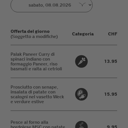
Offerta del giorno
Categoria
CHF
(Soggetto a modifiche)
Palak Paneer Curry di
spinaci indiano con
13.95
formaggio Paneer, riso
basmati e raita ai cetrioli
Prosciutto con senape,
insalata di patate con
15.95
scalogni nel vasetto Weck
e verdure estive
Pesce al forno alla
bordolese MSC con patate
9.95