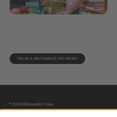
TROVA IL RISTORANTE PIÙ VICINO
© 2026 Ristorante Coop
Protezione dei dati
Impressum
Impostazioni dei cookies