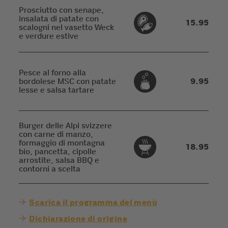
Prosciutto con senape,
insalata di patate con
15.95
scalogni nel vasetto Weck
e verdure estive
Pesce al forno alla
bordolese MSC con patate
9.95
lesse e salsa tartare
Burger delle Alpi svizzere
con carne di manzo,
formaggio di montagna
18.95
bio, pancetta, cipolle
arrostite, salsa BBQ e
contorni a scelta
Scarica il programma del menù
Dichiarazione di origine