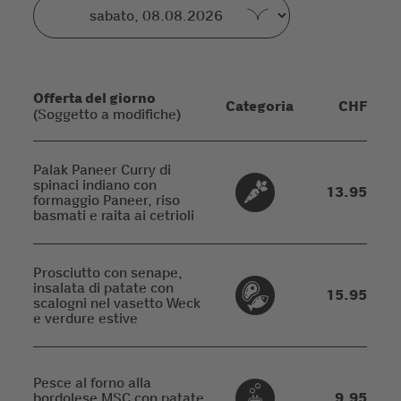
Offerta del giorno
Categoria
CHF
(Soggetto a modifiche)
Palak Paneer Curry di
spinaci indiano con
13.95
formaggio Paneer, riso
basmati e raita ai cetrioli
Prosciutto con senape,
insalata di patate con
15.95
scalogni nel vasetto Weck
e verdure estive
Pesce al forno alla
bordolese MSC con patate
9.95