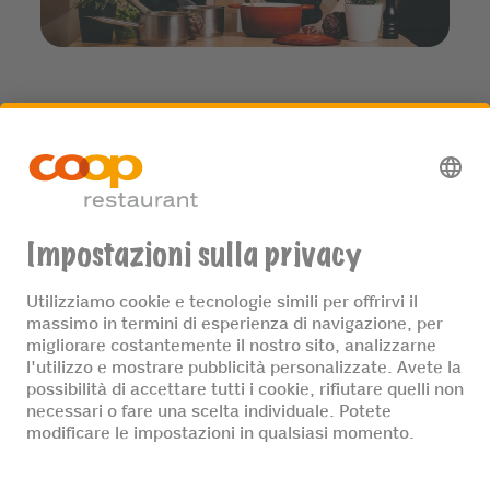
Con l'evento "Bimbi in cucina" i vostri figli preparan
o autonomamente insieme ad altri bambini un men
u di tre portate ispirato alle ricette di little FOOBY.
PIÙ D'INFORMAZIONI